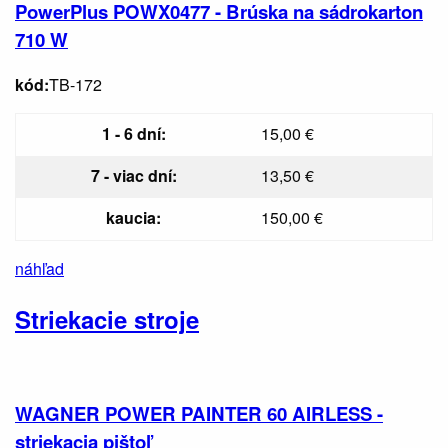
PowerPlus POWX0477 - Brúska na sádrokarton
710 W
kód:
TB-172
1 - 6 dní:
15,00 €
7 - viac dní:
13,50 €
kaucia:
150,00 €
náhľad
Striekacie stroje
WAGNER POWER PAINTER 60 AIRLESS -
striekacia pištoľ