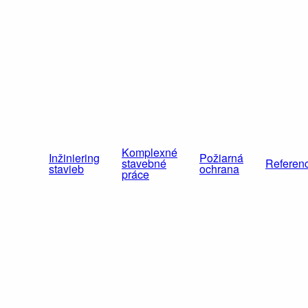
Komplexné
Inžiniering
Požiarná
stavebné
Referen
stavieb
ochrana
práce