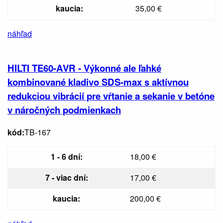
kaucia:
35,00 €
náhľad
HILTI TE60-AVR - Výkonné ale ľahké
kombinované kladivo SDS-max s aktívnou
redukciou vibrácií pre vŕtanie a sekanie v betóne
v náročných podmienkach
kód:
TB-167
1 - 6 dní:
18,00 €
7 - viac dní:
17,00 €
kaucia:
200,00 €